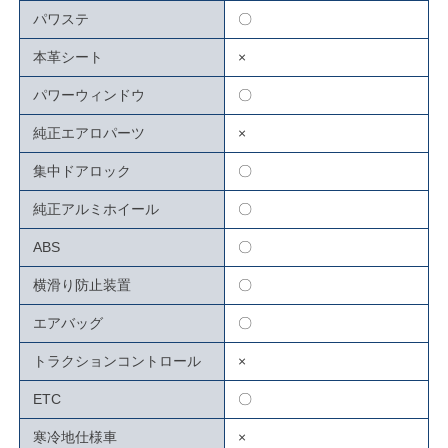
パワステ
〇
本革シート
×
パワーウィンドウ
〇
純正エアロパーツ
×
集中ドアロック
〇
純正アルミホイール
〇
ABS
〇
横滑り防止装置
〇
エアバッグ
〇
トラクションコントロール
×
ETC
〇
寒冷地仕様車
×