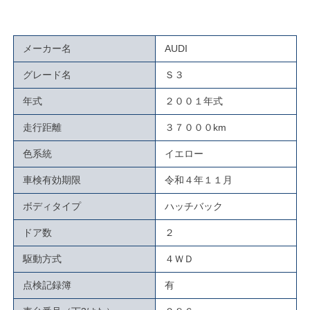
メーカー名
AUDI
グレード名
Ｓ３
年式
２００１年式
走行距離
３７０００km
色系統
イエロー
車検有効期限
令和４年１１月
ボディタイプ
ハッチバック
ドア数
２
駆動方式
４ＷＤ
点検記録簿
有