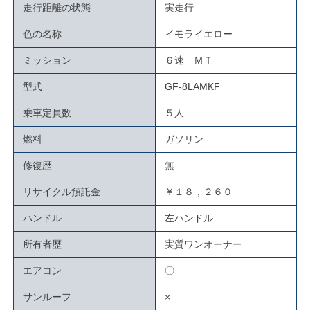
走行距離の状態
実走行
色の名称
イモライエロー
ミッション
６速 ＭＴ
型式
GF-8LAMKF
乗車定員数
５人
燃料
ガソリン
修復歴
無
リサイクル預託金
￥１８，２６０
ハンドル
左ハンドル
所有者歴
実質ワンオーナー
エアコン
〇
サンルーフ
×