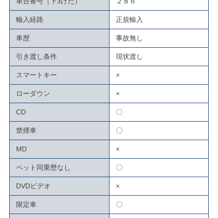
車台番号（下3けた）
２８６
輸入経路
正規輸入
車歴
事故無し
引き渡し条件
現状渡し
スマートキー
×
ローダウン
×
CD
〇
禁煙車
〇
MD
×
ペット同乗歴なし
〇
DVDビデオ
×
限定車
〇