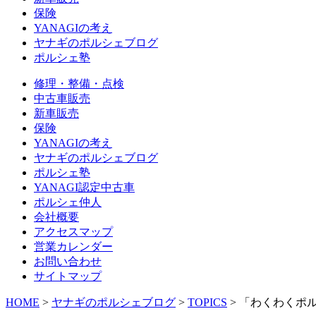
保険
YANAGIの考え
ヤナギのポルシェブログ
ポルシェ塾
修理・整備・点検
中古車販売
新車販売
保険
YANAGIの考え
ヤナギのポルシェブログ
ポルシェ塾
YANAGI認定中古車
ポルシェ仲人
会社概要
アクセスマップ
営業カレンダー
お問い合わせ
サイトマップ
HOME
>
ヤナギのポルシェブログ
>
TOPICS
>
「わくわくポル