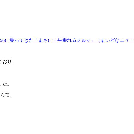
6に乗ってきた「まさに一生乗れるクルマ」（まいどなニュース） 
ており、
した。
なんて、