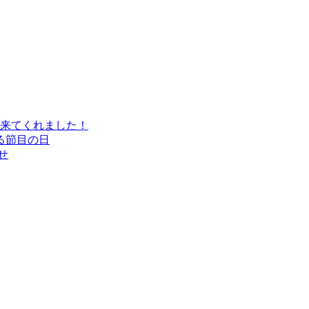
に来てくれました！
る節目の日
せ